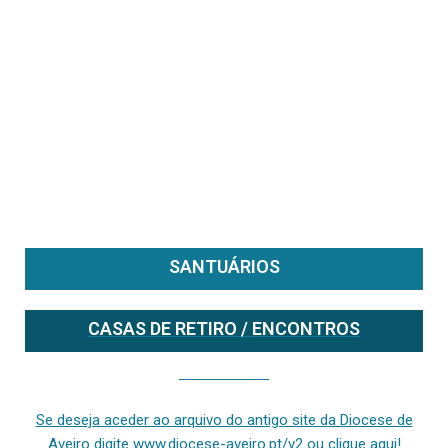
SANTUÁRIOS
CASAS DE RETIRO / ENCONTROS
Se deseja aceder ao arquivo do anterior site da diocese [ativo até fevereiro de 2024], clique aqui ou digite www.diocese-aveiro.pt/v2
Se deseja aceder ao arquivo do antigo site da Diocese de
Aveiro digite www.diocese-aveiro.pt/v2 ou clique aqui!