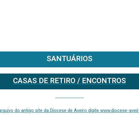
SANTUÁRIOS
CASAS DE RETIRO / ENCONTROS
Se deseja aceder ao arquivo do anterior site da diocese [ativo até fevereiro de 2024], clique aqui ou digite www.diocese-aveiro.pt/v2
rquivo do antigo site da Diocese de Aveiro digite www.diocese-aveiro