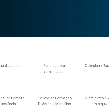
ria diocesana
Plano pastoral,
Calendário Pas
caminhadas…
unal de Primeira
Centro de Formação
TV em direto e 
Instância
D. António Marcelino
em arquiv