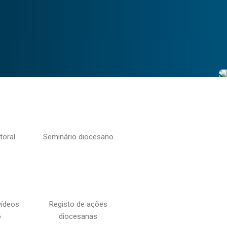
toral
Seminário diocesano
vídeos
Registo de ações
o
diocesanas