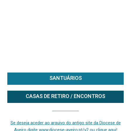
SANTUÁRIOS
CASAS DE RETIRO / ENCONTROS
Se deseja aceder ao arquivo do anterior site da diocese [ativo até fevereiro de 2024], clique aqui ou digite www.diocese-aveiro.pt/v2
Se deseja aceder ao arquivo do antigo site da Diocese de
Aveiro digite www.diocese-aveiro.pt/v2 ou clique aqui!