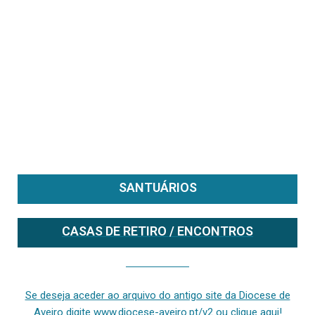
SANTUÁRIOS
CASAS DE RETIRO / ENCONTROS
Se deseja aceder ao arquivo do anterior site da diocese [ativo até fevereiro de 2024], clique aqui ou digite www.diocese-aveiro.pt/v2
Se deseja aceder ao arquivo do antigo site da Diocese de
Aveiro digite www.diocese-aveiro.pt/v2 ou clique aqui!