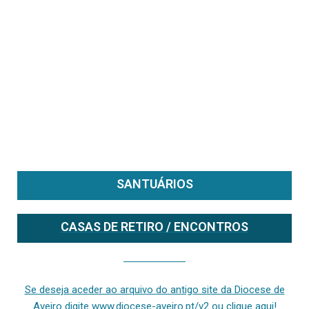
SANTUÁRIOS
CASAS DE RETIRO / ENCONTROS
Se deseja aceder ao arquivo do anterior site da diocese [ativo até fevereiro de 2024], clique aqui ou digite www.diocese-aveiro.pt/v2
Se deseja aceder ao arquivo do antigo site da Diocese de
Aveiro digite www.diocese-aveiro.pt/v2 ou clique aqui!