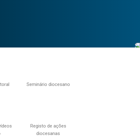
toral
Seminário diocesano
vídeos
Registo de ações
o
diocesanas