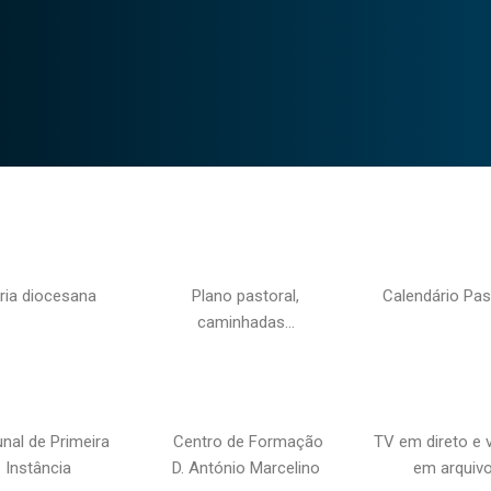
ria diocesana
Plano pastoral,
Calendário Pas
caminhadas…
unal de Primeira
Centro de Formação
TV em direto e 
Instância
D. António Marcelino
em arquiv