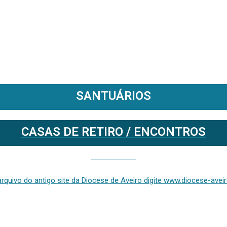
SANTUÁRIOS
CASAS DE RETIRO / ENCONTROS
Se deseja aceder ao arquivo do anterior site da diocese [ativo até fevereiro de 2024], clique aqui ou digite www.diocese-aveiro.pt/v2
rquivo do antigo site da Diocese de Aveiro digite www.diocese-aveiro