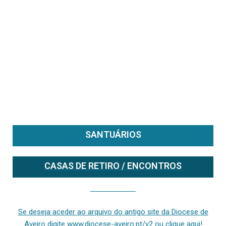
SANTUÁRIOS
CASAS DE RETIRO / ENCONTROS
Se deseja aceder ao arquivo do anterior site da diocese [ativo até fevereiro de 2024], clique aqui ou digite www.diocese-aveiro.pt/v2
Se deseja aceder ao arquivo do antigo site da Diocese de
Aveiro digite www.diocese-aveiro.pt/v2 ou clique aqui!