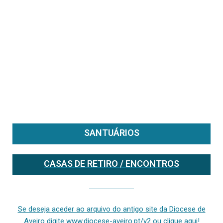
SANTUÁRIOS
CASAS DE RETIRO / ENCONTROS
Se deseja aceder ao arquivo do anterior site da diocese [ativo até fevereiro de 2024], clique aqui ou digite www.diocese-aveiro.pt/v2
Se deseja aceder ao arquivo do antigo site da Diocese de
Aveiro digite www.diocese-aveiro.pt/v2 ou clique aqui!