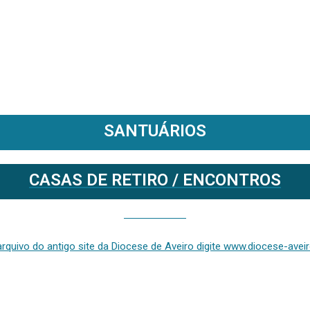
SANTUÁRIOS
CASAS DE RETIRO / ENCONTROS
Se deseja aceder ao arquivo do anterior site da diocese [ativo até fevereiro de 2024], clique aqui ou digite www.diocese-aveiro.pt/v2
rquivo do antigo site da Diocese de Aveiro digite www.diocese-aveiro