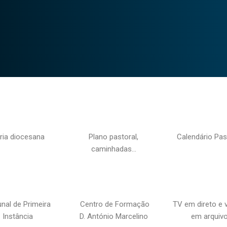
ria diocesana
Plano pastoral,
Calendário Pas
caminhadas…
unal de Primeira
Centro de Formação
TV em direto e 
Instância
D. António Marcelino
em arquiv