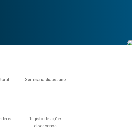
toral
Seminário diocesano
vídeos
Registo de ações
o
diocesanas