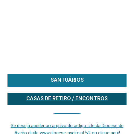
SANTUÁRIOS
CASAS DE RETIRO / ENCONTROS
Se deseja aceder ao arquivo do anterior site da diocese [ativo até fevereiro de 2024], clique aqui ou digite www.diocese-aveiro.pt/v2
Se deseja aceder ao arquivo do antigo site da Diocese de
Aveiro digite www.diocese-aveiro.pt/v2 ou clique aqui!