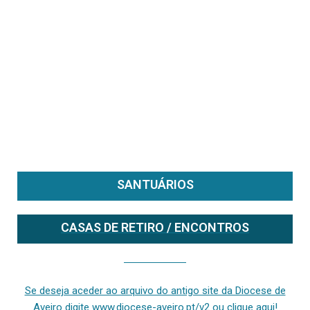
SANTUÁRIOS
CASAS DE RETIRO / ENCONTROS
Se deseja aceder ao arquivo do anterior site da diocese [ativo até fevereiro de 2024], clique aqui ou digite www.diocese-aveiro.pt/v2
Se deseja aceder ao arquivo do antigo site da Diocese de
Aveiro digite www.diocese-aveiro.pt/v2 ou clique aqui!