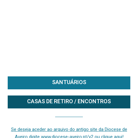
SANTUÁRIOS
CASAS DE RETIRO / ENCONTROS
Se deseja aceder ao arquivo do anterior site da diocese [ativo até fevereiro de 2024], clique aqui ou digite www.diocese-aveiro.pt/v2
Se deseja aceder ao arquivo do antigo site da Diocese de
Aveiro digite www.diocese-aveiro.pt/v2 ou clique aqui!