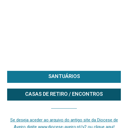
SANTUÁRIOS
CASAS DE RETIRO / ENCONTROS
Se deseja aceder ao arquivo do anterior site da diocese [ativo até fevereiro de 2024], clique aqui ou digite www.diocese-aveiro.pt/v2
Se deseja aceder ao arquivo do antigo site da Diocese de
Aveiro digite www.diocese-aveiro.pt/v2 ou clique aqui!