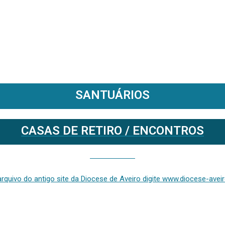
SANTUÁRIOS
CASAS DE RETIRO / ENCONTROS
Se deseja aceder ao arquivo do anterior site da diocese [ativo até fevereiro de 2024], clique aqui ou digite www.diocese-aveiro.pt/v2
rquivo do antigo site da Diocese de Aveiro digite www.diocese-aveiro