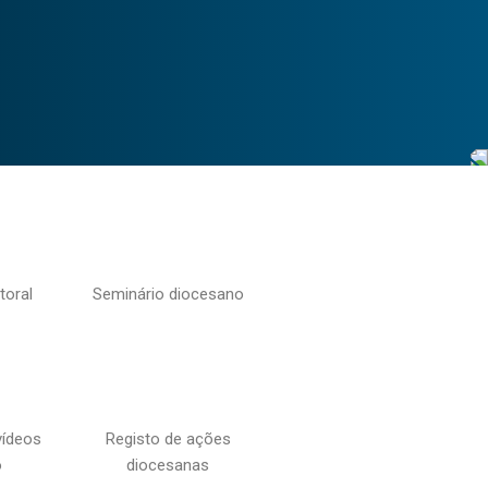
toral
Seminário diocesano
vídeos
Registo de ações
o
diocesanas