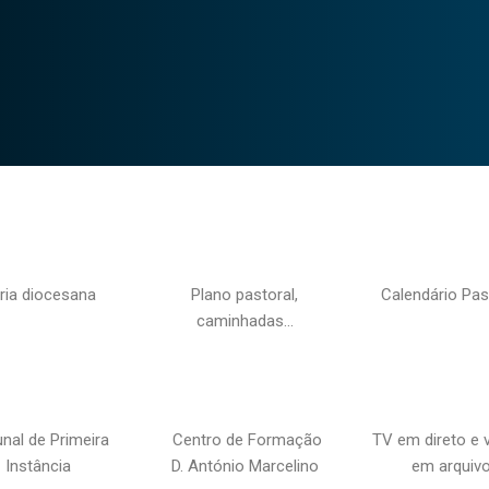
ria diocesana
Plano pastoral,
Calendário Pas
caminhadas…
unal de Primeira
Centro de Formação
TV em direto e 
Instância
D. António Marcelino
em arquiv