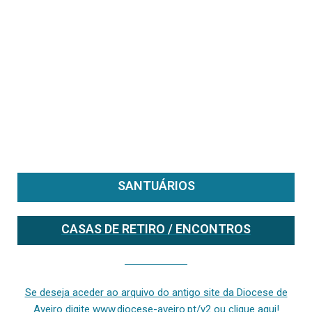
SANTUÁRIOS
CASAS DE RETIRO / ENCONTROS
Se deseja aceder ao arquivo do anterior site da diocese [ativo até fevereiro de 2024], clique aqui ou digite www.diocese-aveiro.pt/v2
Se deseja aceder ao arquivo do antigo site da Diocese de
Aveiro digite www.diocese-aveiro.pt/v2 ou clique aqui!