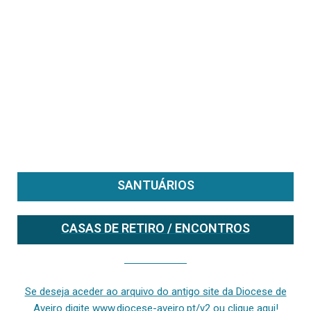
SANTUÁRIOS
CASAS DE RETIRO / ENCONTROS
Se deseja aceder ao arquivo do anterior site da diocese [ativo até fevereiro de 2024], clique aqui ou digite www.diocese-aveiro.pt/v2
Se deseja aceder ao arquivo do antigo site da Diocese de
Aveiro digite www.diocese-aveiro.pt/v2 ou clique aqui!