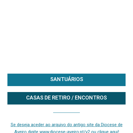
SANTUÁRIOS
CASAS DE RETIRO / ENCONTROS
Se deseja aceder ao arquivo do anterior site da diocese [ativo até fevereiro de 2024], clique aqui ou digite www.diocese-aveiro.pt/v2
Se deseja aceder ao arquivo do antigo site da Diocese de
Aveiro digite www.diocese-aveiro.pt/v2 ou clique aqui!