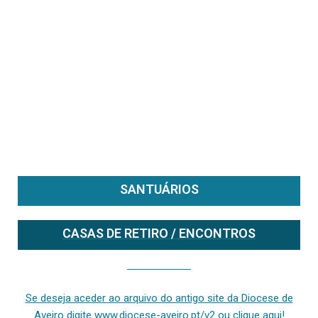
SANTUÁRIOS
CASAS DE RETIRO / ENCONTROS
Se deseja aceder ao arquivo do anterior site da diocese [ativo até fevereiro de 2024], clique aqui ou digite www.diocese-aveiro.pt/v2
Se deseja aceder ao arquivo do antigo site da Diocese de
Aveiro digite www.diocese-aveiro.pt/v2 ou clique aqui!