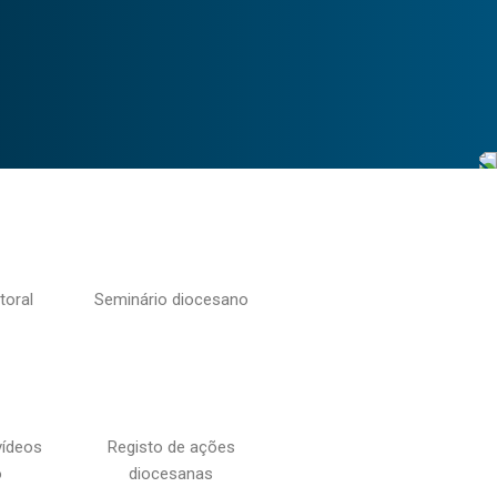
toral
Seminário diocesano
vídeos
Registo de ações
o
diocesanas