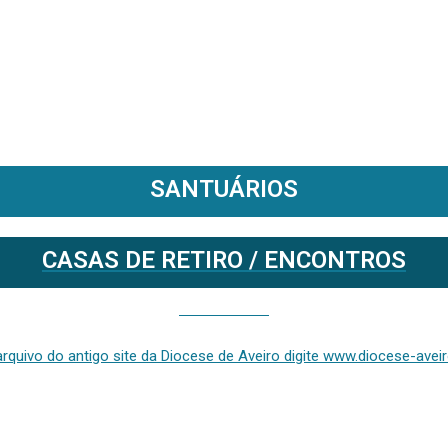
SANTUÁRIOS
CASAS DE RETIRO / ENCONTROS
Se deseja aceder ao arquivo do anterior site da diocese [ativo até fevereiro de 2024], clique aqui ou digite www.diocese-aveiro.pt/v2
rquivo do antigo site da Diocese de Aveiro digite www.diocese-aveiro