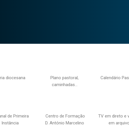
ria diocesana
Plano pastoral,
Calendário Pas
caminhadas…
unal de Primeira
Centro de Formação
TV em direto e 
Instância
D. António Marcelino
em arquiv