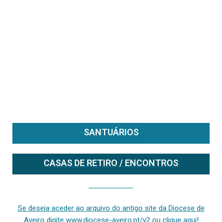
SANTUÁRIOS
CASAS DE RETIRO / ENCONTROS
Se deseja aceder ao arquivo do anterior site da diocese [ativo até fevereiro de 2024], clique aqui ou digite www.diocese-aveiro.pt/v2
Se deseja aceder ao arquivo do antigo site da Diocese de
Aveiro digite www.diocese-aveiro.pt/v2 ou clique aqui!