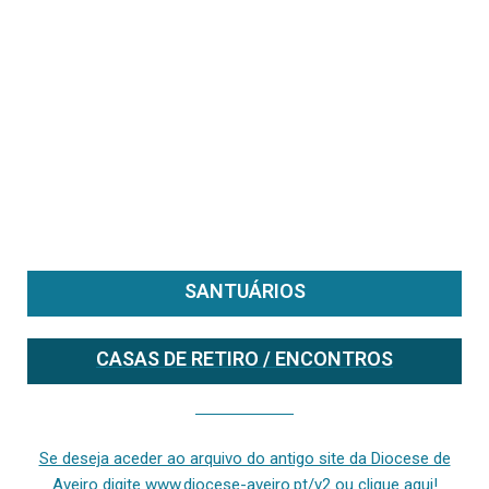
SANTUÁRIOS
CASAS DE RETIRO / ENCONTROS
Se deseja aceder ao arquivo do anterior site da diocese [ativo até fevereiro de 2024], clique aqui ou digite www.diocese-aveiro.pt/v2
Se deseja aceder ao arquivo do antigo site da Diocese de
Aveiro digite www.diocese-aveiro.pt/v2 ou clique aqui!