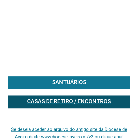
SANTUÁRIOS
CASAS DE RETIRO / ENCONTROS
Se deseja aceder ao arquivo do anterior site da diocese [ativo até fevereiro de 2024], clique aqui ou digite www.diocese-aveiro.pt/v2
Se deseja aceder ao arquivo do antigo site da Diocese de
Aveiro digite www.diocese-aveiro.pt/v2 ou clique aqui!