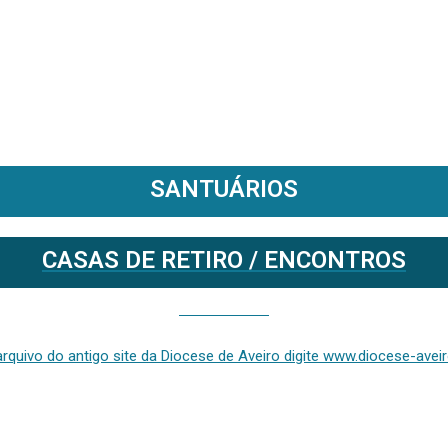
SANTUÁRIOS
CASAS DE RETIRO / ENCONTROS
Se deseja aceder ao arquivo do anterior site da diocese [ativo até fevereiro de 2024], clique aqui ou digite www.diocese-aveiro.pt/v2
rquivo do antigo site da Diocese de Aveiro digite www.diocese-aveiro