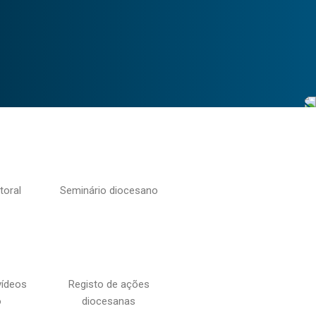
toral
Seminário diocesano
vídeos
Registo de ações
o
diocesanas