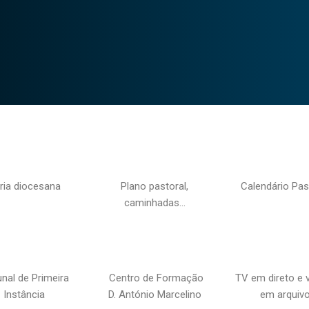
ria diocesana
Plano pastoral,
Calendário Pas
caminhadas…
unal de Primeira
Centro de Formação
TV em direto e 
Instância
D. António Marcelino
em arquiv