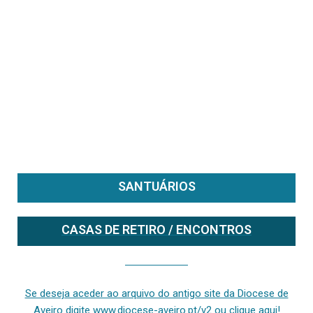
SANTUÁRIOS
CASAS DE RETIRO / ENCONTROS
Se deseja aceder ao arquivo do anterior site da diocese [ativo até fevereiro de 2024], clique aqui ou digite www.diocese-aveiro.pt/v2
Se deseja aceder ao arquivo do antigo site da Diocese de
Aveiro digite www.diocese-aveiro.pt/v2 ou clique aqui!