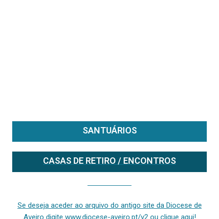
SANTUÁRIOS
CASAS DE RETIRO / ENCONTROS
Se deseja aceder ao arquivo do anterior site da diocese [ativo até fevereiro de 2024], clique aqui ou digite www.diocese-aveiro.pt/v2
Se deseja aceder ao arquivo do antigo site da Diocese de
Aveiro digite www.diocese-aveiro.pt/v2 ou clique aqui!