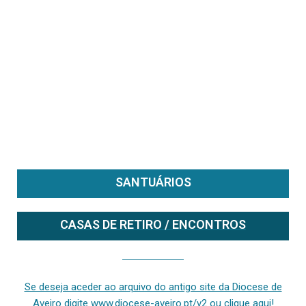
SANTUÁRIOS
CASAS DE RETIRO / ENCONTROS
Se deseja aceder ao arquivo do anterior site da diocese [ativo até fevereiro de 2024], clique aqui ou digite www.diocese-aveiro.pt/v2
Se deseja aceder ao arquivo do antigo site da Diocese de
Aveiro digite www.diocese-aveiro.pt/v2 ou clique aqui!