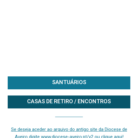
SANTUÁRIOS
CASAS DE RETIRO / ENCONTROS
Se deseja aceder ao arquivo do anterior site da diocese [ativo até fevereiro de 2024], clique aqui ou digite www.diocese-aveiro.pt/v2
Se deseja aceder ao arquivo do antigo site da Diocese de
Aveiro digite www.diocese-aveiro.pt/v2 ou clique aqui!