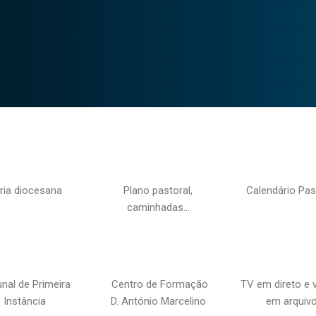
ria diocesana
Plano pastoral,
Calendário Pas
caminhadas…
unal de Primeira
Centro de Formação
TV em direto e 
Instância
D. António Marcelino
em arquiv