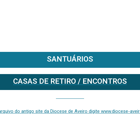
SANTUÁRIOS
CASAS DE RETIRO / ENCONTROS
Se deseja aceder ao arquivo do anterior site da diocese [ativo até fevereiro de 2024], clique aqui ou digite www.diocese-aveiro.pt/v2
rquivo do antigo site da Diocese de Aveiro digite www.diocese-aveiro