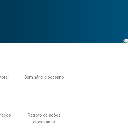
toral
Seminário diocesano
vídeos
Registo de ações
o
diocesanas