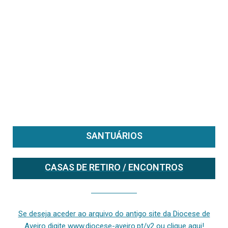
SANTUÁRIOS
CASAS DE RETIRO / ENCONTROS
Se deseja aceder ao arquivo do anterior site da diocese [ativo até fevereiro de 2024], clique aqui ou digite www.diocese-aveiro.pt/v2
Se deseja aceder ao arquivo do antigo site da Diocese de
Aveiro digite www.diocese-aveiro.pt/v2 ou clique aqui!