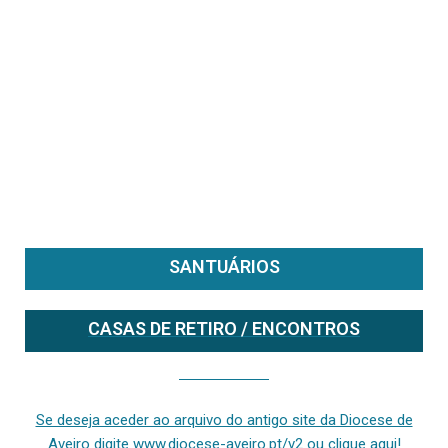
SANTUÁRIOS
CASAS DE RETIRO / ENCONTROS
Se deseja aceder ao arquivo do anterior site da diocese [ativo até fevereiro de 2024], clique aqui ou digite www.diocese-aveiro.pt/v2
Se deseja aceder ao arquivo do antigo site da Diocese de
Aveiro digite www.diocese-aveiro.pt/v2 ou clique aqui!