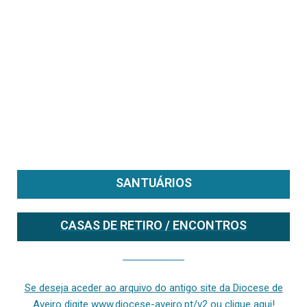
SANTUÁRIOS
CASAS DE RETIRO / ENCONTROS
Se deseja aceder ao arquivo do anterior site da diocese [ativo até fevereiro de 2024], clique aqui ou digite www.diocese-aveiro.pt/v2
Se deseja aceder ao arquivo do antigo site da Diocese de
Aveiro digite www.diocese-aveiro.pt/v2 ou clique aqui!