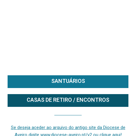
SANTUÁRIOS
CASAS DE RETIRO / ENCONTROS
Se deseja aceder ao arquivo do anterior site da diocese [ativo até fevereiro de 2024], clique aqui ou digite www.diocese-aveiro.pt/v2
Se deseja aceder ao arquivo do antigo site da Diocese de
Aveiro digite www.diocese-aveiro.pt/v2 ou clique aqui!