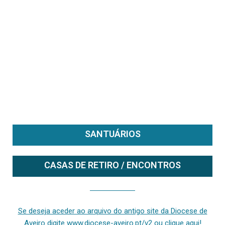
SANTUÁRIOS
CASAS DE RETIRO / ENCONTROS
Se deseja aceder ao arquivo do anterior site da diocese [ativo até fevereiro de 2024], clique aqui ou digite www.diocese-aveiro.pt/v2
Se deseja aceder ao arquivo do antigo site da Diocese de
Aveiro digite www.diocese-aveiro.pt/v2 ou clique aqui!