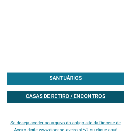
SANTUÁRIOS
CASAS DE RETIRO / ENCONTROS
Se deseja aceder ao arquivo do anterior site da diocese [ativo até fevereiro de 2024], clique aqui ou digite www.diocese-aveiro.pt/v2
Se deseja aceder ao arquivo do antigo site da Diocese de
Aveiro digite www.diocese-aveiro.pt/v2 ou clique aqui!