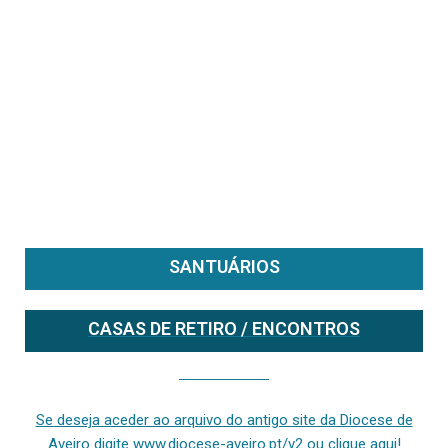
SANTUÁRIOS
CASAS DE RETIRO / ENCONTROS
Se deseja aceder ao arquivo do anterior site da diocese [ativo até fevereiro de 2024], clique aqui ou digite www.diocese-aveiro.pt/v2
Se deseja aceder ao arquivo do antigo site da Diocese de
Aveiro digite www.diocese-aveiro.pt/v2 ou clique aqui!