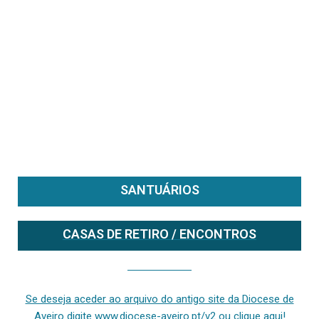
SANTUÁRIOS
CASAS DE RETIRO / ENCONTROS
Se deseja aceder ao arquivo do anterior site da diocese [ativo até fevereiro de 2024], clique aqui ou digite www.diocese-aveiro.pt/v2
Se deseja aceder ao arquivo do antigo site da Diocese de
Aveiro digite www.diocese-aveiro.pt/v2 ou clique aqui!