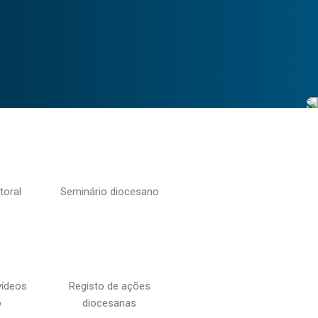
toral
Seminário diocesano
vídeos
Registo de ações
o
diocesanas