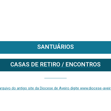
SANTUÁRIOS
CASAS DE RETIRO / ENCONTROS
Se deseja aceder ao arquivo do anterior site da diocese [ativo até fevereiro de 2024], clique aqui ou digite www.diocese-aveiro.pt/v2
rquivo do antigo site da Diocese de Aveiro digite www.diocese-aveiro