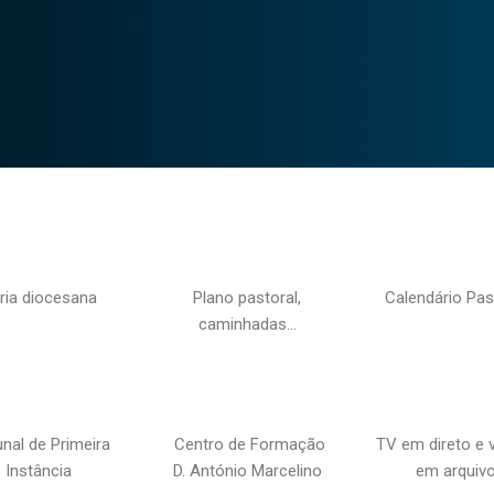
ria diocesana
Plano pastoral,
Calendário Pas
caminhadas…
unal de Primeira
Centro de Formação
TV em direto e 
Instância
D. António Marcelino
em arquiv