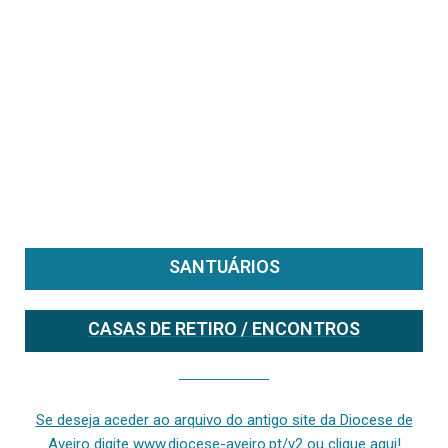
SANTUÁRIOS
CASAS DE RETIRO / ENCONTROS
Se deseja aceder ao arquivo do anterior site da diocese [ativo até fevereiro de 2024], clique aqui ou digite www.diocese-aveiro.pt/v2
Se deseja aceder ao arquivo do antigo site da Diocese de
Aveiro digite www.diocese-aveiro.pt/v2 ou clique aqui!