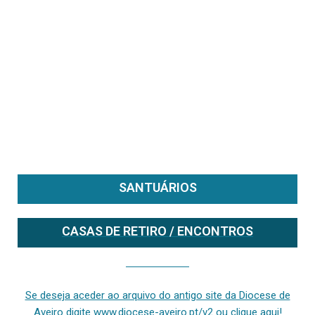
SANTUÁRIOS
CASAS DE RETIRO / ENCONTROS
Se deseja aceder ao arquivo do anterior site da diocese [ativo até fevereiro de 2024], clique aqui ou digite www.diocese-aveiro.pt/v2
Se deseja aceder ao arquivo do antigo site da Diocese de
Aveiro digite www.diocese-aveiro.pt/v2 ou clique aqui!