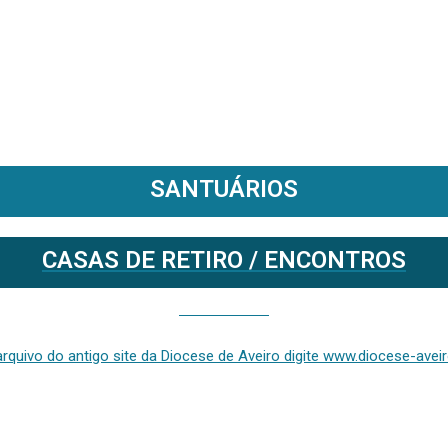
SANTUÁRIOS
CASAS DE RETIRO / ENCONTROS
Se deseja aceder ao arquivo do anterior site da diocese [ativo até fevereiro de 2024], clique aqui ou digite www.diocese-aveiro.pt/v2
rquivo do antigo site da Diocese de Aveiro digite www.diocese-aveiro