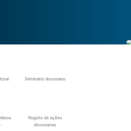
toral
Seminário diocesano
vídeos
Registo de ações
o
diocesanas