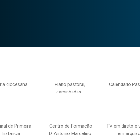
ria diocesana
Plano pastoral,
Calendário Pas
caminhadas…
unal de Primeira
Centro de Formação
TV em direto e 
Instância
D. António Marcelino
em arquiv