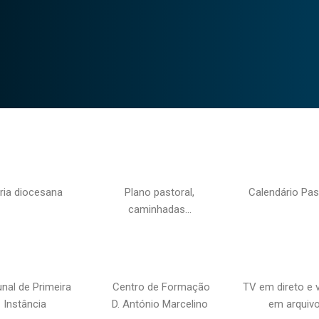
ria diocesana
Plano pastoral,
Calendário Pas
caminhadas…
unal de Primeira
Centro de Formação
TV em direto e 
Instância
D. António Marcelino
em arquiv