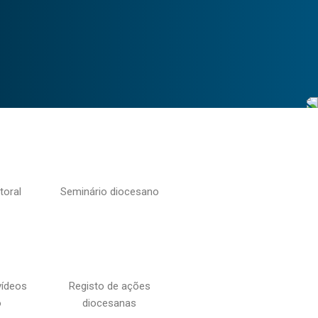
toral
Seminário diocesano
vídeos
Registo de ações
o
diocesanas