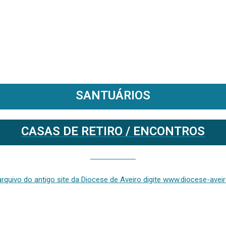
SANTUÁRIOS
CASAS DE RETIRO / ENCONTROS
Se deseja aceder ao arquivo do anterior site da diocese [ativo até fevereiro de 2024], clique aqui ou digite www.diocese-aveiro.pt/v2
rquivo do antigo site da Diocese de Aveiro digite www.diocese-aveiro