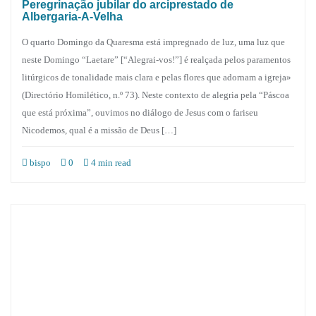
Peregrinação jubilar do arciprestado de
Albergaria-A-Velha
O quarto Domingo da Quaresma está impregnado de luz, uma luz que
neste Domingo “Laetare” [“Alegrai-vos!”] é realçada pelos paramentos
litúrgicos de tonalidade mais clara e pelas flores que adornam a igreja»
(Directório Homilético, n.º 73). Neste contexto de alegria pela “Páscoa
que está próxima”, ouvimos no diálogo de Jesus com o fariseu
Nicodemos, qual é a missão de Deus […]
bispo
0
4 min read