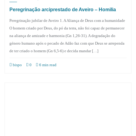
Peregrinação arciprestado de Aveiro – Homilia
Peregrinação jubilar de Aveiro 1. A Aliança de Deus com a humanidade
O homem criado por Deus, do pó da terra, não foi capaz de permanecer
na aliança de amizade e harmonia (Gn 1,26-31). A degradação do
género humano após o pecado de Adão faz com que Deus se arrependa
de ter criado o homem (Gn 6,5-6) e decida mandar […]
bispo
0
6 min read