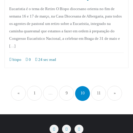
Eucaristia é o tema de Retiro O Bispo diocesano orienta no fim de
semana 16 e 17 de março, na Casa Diocesana de Albergaria, para todos
os agentes de pastoral um retiro sobre a Eucaristia, integrado na
caminha quaresmal que estamos a fazer em ordem à preparação do
Congresso Eucarístico Nacional, a celebrar em Braga de 31 de maio e
[…]
bispo
0
24 sec read
Paginação
dos
«
1
…
9
10
11
»
conteúdos