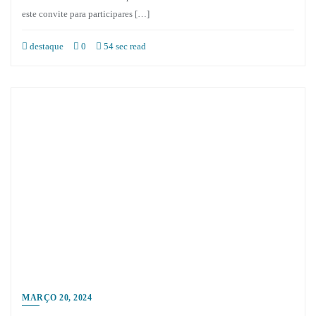
este convite para participares […]
destaque
0
54 sec read
MARÇO 20, 2024