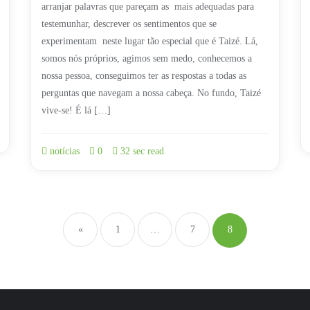
arranjar palavras que pareçam as mais adequadas para
testemunhar, descrever os sentimentos que se
experimentam neste lugar tão especial que é Taizé. Lá,
somos nós próprios, agimos sem medo, conhecemos a
nossa pessoa, conseguimos ter as respostas a todas as
perguntas que navegam a nossa cabeça. No fundo, Taizé
vive-se! É lá […]
notícias
0
32 sec read
Navegação
de
«
1
…
7
8
artigos