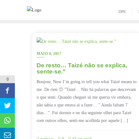
Skip
to
DPE
content
MAIO 9, 2017
De resto… Taizé não se explica,
sente-se.”
0
Bonjour, Now I’m going to tell you what Taizé means to
me. De rien 🙂 ”Taizé… Não há palavras que descrevam
o que senti. Quando cheguei só me queria vir embora,
não sabia o que estava ai a fazer… ” Ainda faltam 7
dias…”. Fui dormir e no dia seguinte olhei para Taizé
com outros olhos, senti-me acolhida por aquele […]
notícias
0
43 sec read