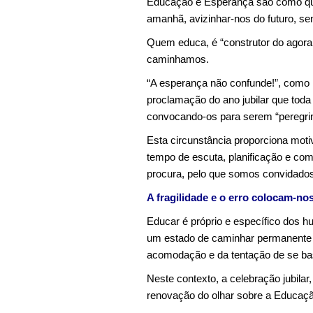
Educação e Esperança são como que 
amanhã, avizinhar-nos do futuro, sen
Quem educa, é “construtor do agora
caminhamos.
“A esperança não confunde!”, como 
proclamação do ano jubilar que toda
convocando-os para serem “peregri
Esta circunstância proporciona moti
tempo de escuta, planificação e co
procura, pelo que somos convidados 
A fragilidade e o erro colocam-no
Educar é próprio e específico dos hu
um estado de caminhar permanente fe
acomodação e da tentação de se bas
Neste contexto, a celebração jubila
renovação do olhar sobre a Educação