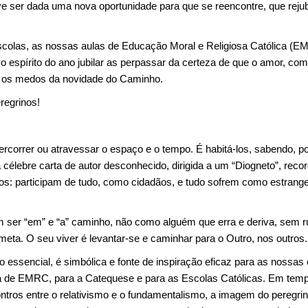
ve ser dada uma nova oportunidade para que se reencontre, que rejubi
colas, as nossas aulas de Educação Moral e Religiosa Católica (E
 espírito do ano jubilar as perpassar da certeza de que o amor, c
r os medos da novidade do Caminho.
regrinos!
ercorrer ou atravessar o espaço e o tempo. É habitá-los, sabendo, p
célebre carta de autor desconhecido, dirigida a um “Diogneto”, recor
s: participam de tudo, como cidadãos, e tudo sofrem como estrangeir
 ser “em” e “a” caminho, não como alguém que erra e deriva, sem r
ta. O seu viver é levantar-se e caminhar para o Outro, nos outros.
o essencial, é simbólica e fonte de inspiração eficaz para as nossa
ina de EMRC, para a Catequese e para as Escolas Católicas. Em temp
tros entre o relativismo e o fundamentalismo, a imagem do peregrin