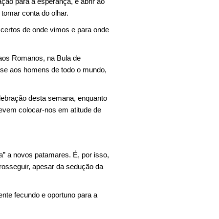
ão para a esperança, é abrir ao
 tomar conta do olhar.
 certos de onde vimos e para onde
 aos Romanos, na Bula de
e-se aos homens de todo o mundo,
celebração desta semana, enquanto
devem colocar-nos em atitude de
a” a novos patamares. É, por isso,
prosseguir, apesar da sedução da
ente fecundo e oportuno para a