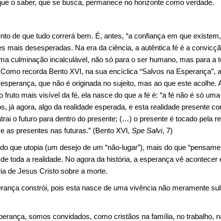
 que o saber, que se busca, permanece no horizonte como verdade.
o de que tudo correrá bem. É, antes, “a confiança em que existem, d
es mais desesperadas. Na era da ciência, a autêntica fé é a convicçã
ma culminação incalculável, não só para o ser humano, mas para a 
 Como recorda Bento XVI, na sua encíclica “Salvos na Esperança”, a 
 esperança, que não é originada no sujeito, mas ao que este acolhe.
 fruto mais visível da fé, ela nasce do que a fé é: “a fé não é só um
s, já agora, algo da realidade esperada, e esta realidade presente c
rai o futuro para dentro do presente; (…) o presente é tocado pela re
e as presentes nas futuras.” (Bento XVI,
Spe Salvi
, 7)
 do que utopia (um desejo de um “não-lugar”), mais do que “pensament
o de toda a realidade. No agora da história, a esperança vê acontecer
ória de Jesus Cristo sobre a morte.
rança constrói, pois esta nasce de uma vivência não meramente sub
erança, somos convidados, como cristãos na família, no trabalho, 