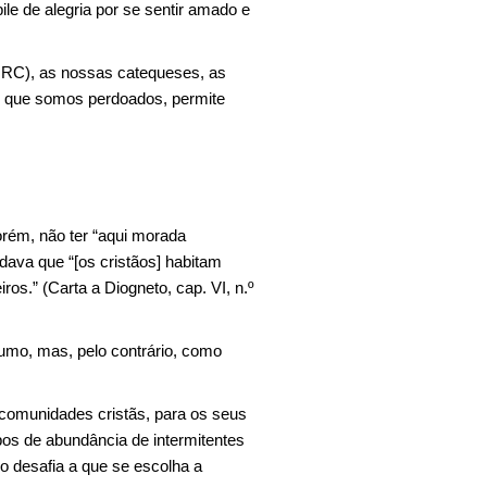
le de alegria por se sentir amado e
MRC), as nossas catequeses, as
om que somos perdoados, permite
orém, não ter “aqui morada
dava que “[os cristãos] habitam
os.” (Carta a Diogneto, cap. VI, n.º
umo, mas, pelo contrário, como
s comunidades cristãs, para os seus
os de abundância de intermitentes
o desafia a que se escolha a