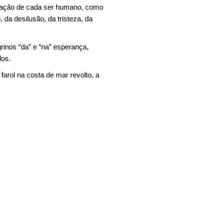
oração de cada ser humano, como
 da desilusão, da tristeza, da
inos “da” e “na” esperança,
dos.
farol na costa de mar revolto, a