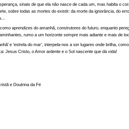
esperança, sinais de que ela não nasce de cada um, mas habita o c
rte, sobre todas as mortes do existir: da morte da ignorância, do erro,
ia…
omo aprendizes do amanhã, construtores do futuro, enquanto peregr
aminhantes, rumo a um horizonte sempre mais adiante e mais de to
hã’ e ‘estrela do mar’, interpela-nos a ser lugares onde brilha, como 
ça: Jesus Cristo, o Amor ardente e o Sol nascente que dá vida!
istã e Doutrina da Fé