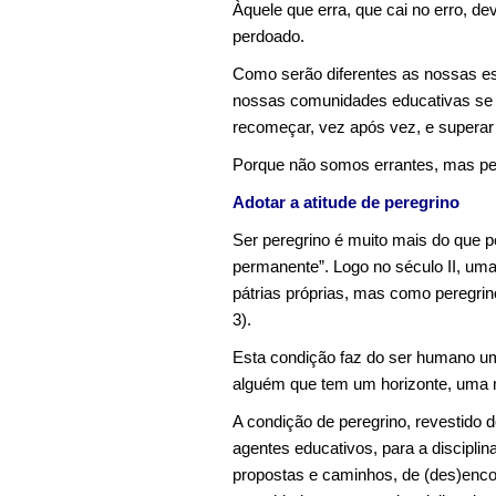
Àquele que erra, que cai no erro, de
perdoado.
Como serão diferentes as nossas es
nossas comunidades educativas se o
recomeçar, vez após vez, e supera
Porque não somos errantes, mas pe
Adotar a atitude de peregrino
Ser peregrino é muito mais do que p
permanente”. Logo no século II, uma 
pátrias próprias, mas como peregrino
3).
Esta condição faz do ser humano um
alguém que tem um horizonte, uma me
A condição de peregrino, revestido d
agentes educativos, para a discipl
propostas e caminhos, de (des)encon