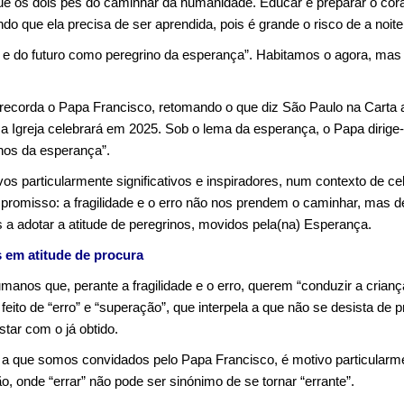
os dois pés do caminhar da humanidade. Educar é preparar o coraç
do que ela precisa de ser aprendida, pois é grande o risco de a noite
 e do futuro como peregrino da esperança”. Habitamos o agora, mas
recorda o Papa Francisco, retomando o que diz São Paulo na Carta
 a Igreja celebrará em 2025. Sob o lema da esperança, o Papa dirig
nos da esperança”.
vos particularmente significativos e inspiradores, num contexto de 
mpromisso: a fragilidade e o erro não nos prendem o caminhar, mas 
a adotar a atitude de peregrinos, movidos pela(na) Esperança.
s em atitude de procura
manos que, perante a fragilidade e o erro, querem “conduzir a crianç
ito de “erro” e “superação”, que interpela a que não se desista de 
tar com o já obtido.
r, a que somos convidados pelo Papa Francisco, é motivo particularm
, onde “errar” não pode ser sinónimo de se tornar “errante”.