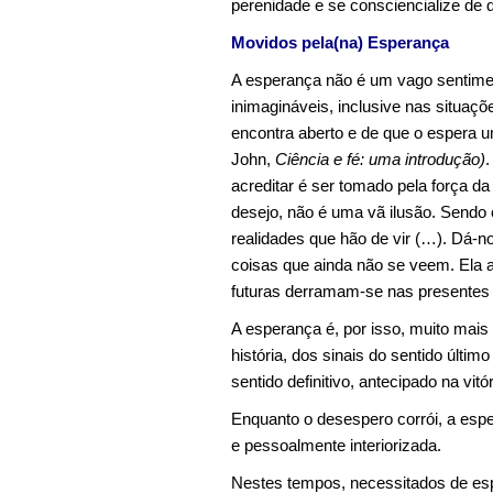
perenidade e se consciencialize de
Movidos pela(na) Esperança
A esperança não é um vago sentiment
inimagináveis, inclusive nas situaçõ
encontra aberto e de que o espera u
John,
Ciência e fé: uma introdução)
.
acreditar é ser tomado pela força da
desejo, não é uma vã ilusão. Sendo o
realidades que hão de vir (…). Dá-no
coisas que ainda não se veem. Ela at
futuras derramam-se nas presentes 
A esperança é, por isso, muito mais
história, dos sinais do sentido últim
sentido definitivo, antecipado na vit
Enquanto o desespero corrói, a espe
e pessoalmente interiorizada.
Nestes tempos, necessitados de esp