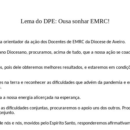
L
ema
​​ do DPE
:
​​
Ousa sonhar
​​ EMRC
!
ia orientador da ação dos Docentes de EMRC da
​​
Diocese
​​
de Aveiro.
​​
ano Diocesano, procuramos, acima de tudo, que a nossa ação se coad
s, pois dele obteremos melhores resultados, e estaremos em condiçõ
tes na terra e reconhecer as dificuldades que advém da pandemia e e
.
a a nossa energia
​​
alicerçada na
​​
esperança.
​​
as dificuldades conjuntas, procuraremos o apoio uns dos outros. Pro
onjunto.
e nós e nós,
​​
movidos pelo
​​
Espírito
​​
Santo, responderemos
​​
afirmativam