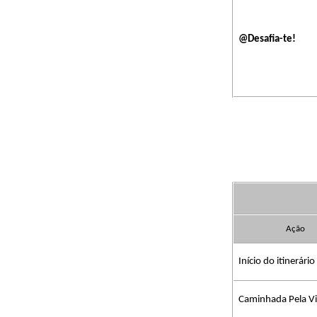
@Desafia-te!
Ação
Início do itinerário
Caminhada Pela V