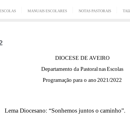
ESCOLAS
MANUAIS ESCOLARES
NOTAS PASTORAIS
TAI
2
DIOCESE DE AVEIRO
Departamento da Pastoral
nas
Escolas
​​
​​
Programação para o ano
2021/2022
​​
L
ema
​​ Diocesano
:​​
“Sonhemos juntos o caminho”.