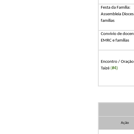
Festa da Família:
Assembleia Dioce
famílias
Convívio de docen
EMRC e famílias
Encontro / Oração
Taizé​​
(
#4)
Ação