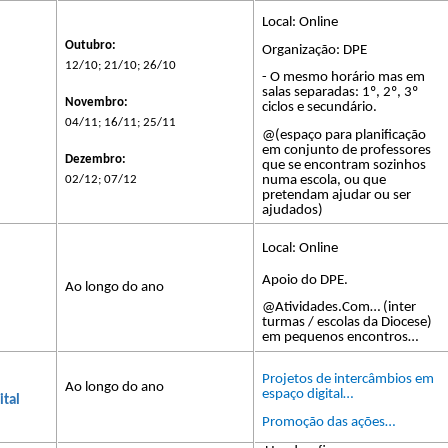
Local: Online
​​
Outubro:
Organização: DPE
12/10; 21/10; 26/10
​​
-
O mesmo horário mas em
​​
salas separadas: 1º, 2º,
3º
​​
Novembro:
​​
ciclos
e secundário.
04/11; 16/11; 25/11
@(espaço para planificação
em conjunto de professores
​​
Dezembro:
que se encontram sozinhos
02/12; 07/12
numa escola, ou que
pretendam ajudar ou ser
ajudados)
Local: Online
Apoio do DPE.
Ao longo do ano
​​
@Atividades.Com…
(inter
turmas / escolas da Diocese)
​​
em pequenos encontros…
​​
​​
Projetos
de
intercâmbios em
Ao longo do ano
espaço digital…
ital
​​
Promoção das ações…