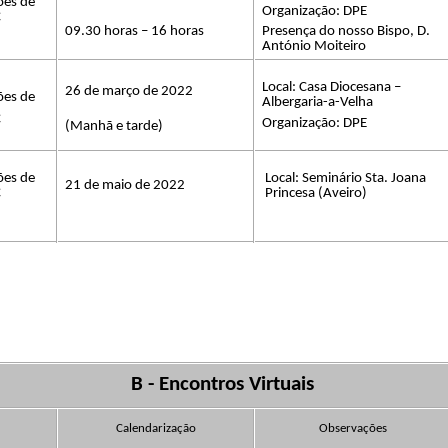
ões de
Organização: DPE
C
09.30 horas – 16 horas
Presença do nosso Bispo, D.
António Moiteiro
​​
Local:​​
Casa Diocesana –
26 de março de 2022
ões de
Albergaria-a-Velha
C
Organização: DPE
(
Manhã e tarde
)
ões de
Local: Seminário Sta. Joana
21 de maio de 2022
C
Princesa​​
(Aveiro)
B -​​
Encontros Virtuais
Calendarização
Observações