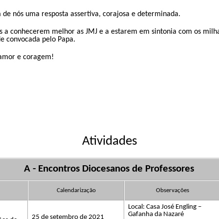
 de nós uma resposta assertiva, corajosa e determinada.
os a conhecerem melhor as JMJ e a estarem em sintonia com os milh
de convocada pelo Papa.
 amor e coragem!
Atividades
A -​​
Encontros​​
Diocesano
s
​​
de Professores
Calendarização
Observações
​​
Local:
Casa José Engling –
​​
Gafanha da Nazaré
25 de setembro de 2021