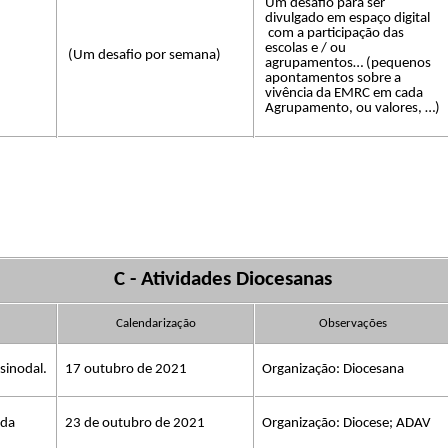
Um desafio para ser
divulgad
o
​​
em​​
espaço digital
com a​​
participação das
escolas e
​​ /
​​ ou
(Um desafio por semana)
agrupamentos…
​​ (pequenos
apontamentos sobre a
vivência da EMRC em cada
Agrupamento, ou valores,​​
…
)
C -​​
Atividades Diocesanas
Calendarização
Observações
 sinodal.
17 outubro de 2021
Organização: Diocesana
ida
23 de outubro de 2021
Organização: Diocese; ADAV