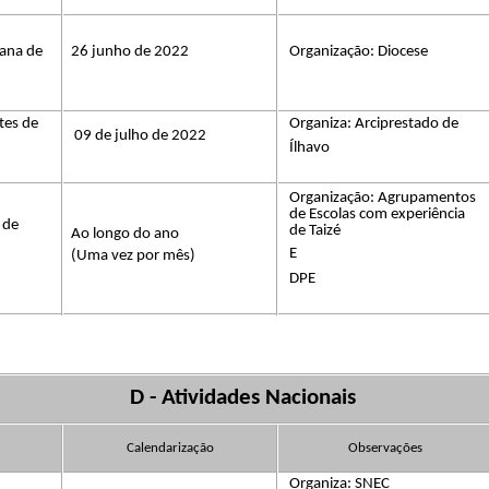
sana de
26 junho de 2022
Organização: Diocese
tes de
Organiza: Arciprestado de
​​
09 de julho de 2022
Ílhavo
Organização: Agrupamentos
de Escolas com experiência
 de
de Taizé
Ao longo do ano
​​
E
(Uma vez por mês)
DPE
D -​​
Atividades Nacionais
Calendarização
Observações
Organiza: SNEC