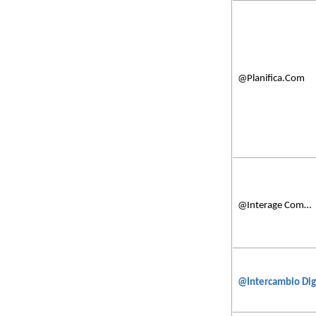
@Planifica.Com
@
Interage Com…
@Intercambio Dig