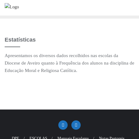
Skip
to
content
Estatísticas
Apresentamos os diversos dados recolhidos nas escolas da
Diocese de Aveiro quanto à Frequência dos alunos na disciplina de
Educação Moral e Religiosa Católica.
DPE
ESCOLAS
Manuais Escolares
Notas Pastorais