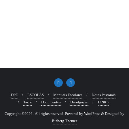
DPE
ESCOLAS
Manuais Escolares
Notas Pastorais
Taizé
Documentos
Divulgação
LINKS
Copyright ©2026 . All rights reserved.
Powered by
WordPress
&
Designed by
Bizberg Themes