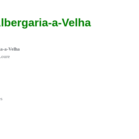
lbergaria-a-Velha
a-a-Velha
Loure
es