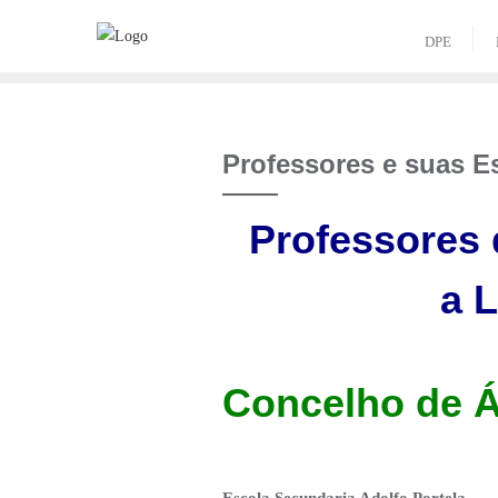
Skip
to
DPE
content
Professores e suas E
Professores 
a
L
Concelho de 