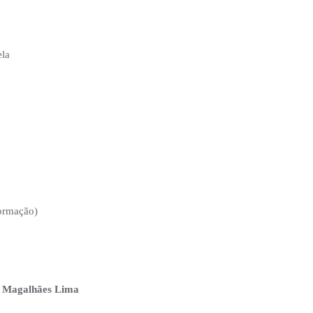
ela
o
ormação)
e Magalhães Lima