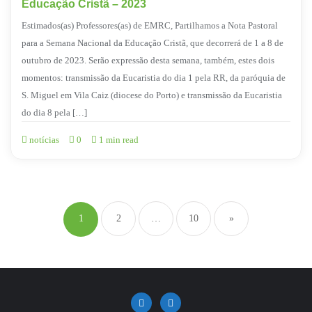
Educação Cristã – 2023
Estimados(as) Professores(as) de EMRC, Partilhamos a Nota Pastoral
para a Semana Nacional da Educação Cristã, que decorrerá de 1 a 8 de
outubro de 2023. Serão expressão desta semana, também, estes dois
momentos: transmissão da Eucaristia do dia 1 pela RR, da paróquia de
S. Miguel em Vila Caiz (diocese do Porto) e transmissão da Eucaristia
do dia 8 pela […]
notícias
0
1 min read
Navegação
de
1
2
…
10
»
artigos